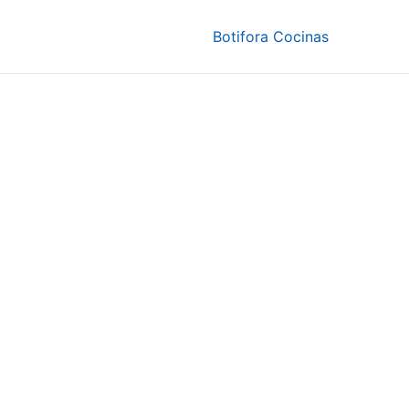
Botifora Cocinas